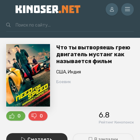
Что ты вытворяешь грею
двигатель мустанг как
называется фильм
США, Индия
Боевик
6.8
0
0
Рейтинг Кинопоиск
Смотреть
В закладки