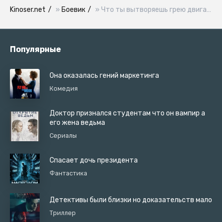
Kinoser.net
»
Боевик
» Что ты вытворяешь грею двигатель мустанг как называется фильм
Популярные
Она оказалась гений маркетинга
Комедия
Доктор признался студентам что он вампир а
его жена ведьма
Сериалы
Спасает дочь президента
Фантастика
Детективы были близки но доказательств мало
Триллер