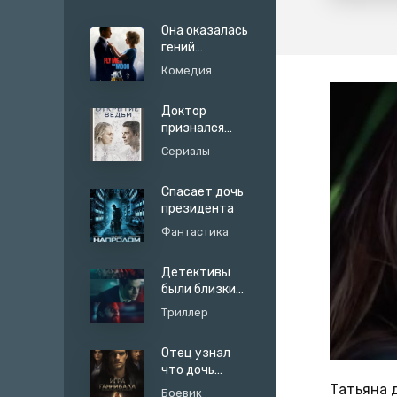
Она оказалась
гений
маркетинга
Комедия
Доктор
признался
студентам
Сериалы
что он вампир
а его жена
Спасает дочь
ведьма
президента
Фантастика
Детективы
были близки
но
Триллер
доказательств
мало
Отец узнал
что дочь
общается
Татьяна 
Боевик