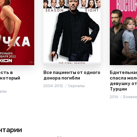
сть в
Все пациенты от одного
Бдительна
 который
донора погибли
спасла мо
девушку от
2004-2012
Сериалы
Турции
алы
2016
Боеви
нтарии