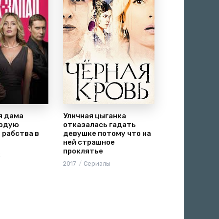
я дама
Уличная цыганка
лодую
отказалась гадать
 рабства в
девушке потому что на
ней страшное
проклятье
к
2017
Сериалы