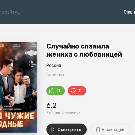
Глав
Случайно спалила
жениха с любовницей
Россия
Сериалы
0
0
6,2
Рейтинг Кинопоиск
Смотреть
В закладки