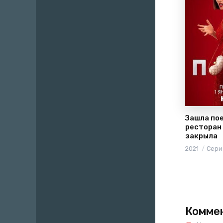
Зашла пое
ресторан
закрыла
2021
Сери
Комме