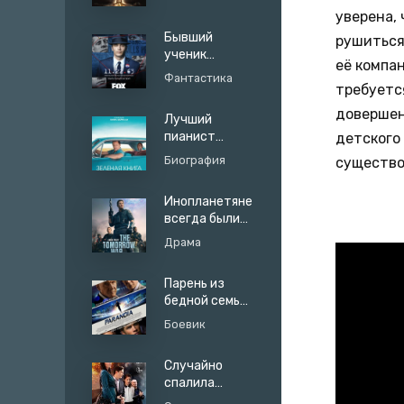
незнакомыми
уверена,
мужчинами в
Бывший
рушиться
соц сетях
ученик
её компа
заступился за
Фантастика
темнокожую
требуетс
женщину
довершен
Лучший
пианист
детского 
страны
Биография
существо
показал как
играет в
Инопланетяне
простом баре
всегда были
на земле
Драма
Парень из
бедной семьи
резко стал
Боевик
богатым
Случайно
спалила
жениха с