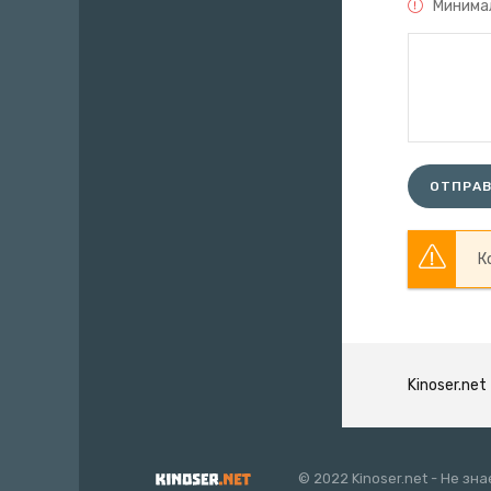
Минимал
ОТПРА
К
Kinoser.net
© 2022 Kinoser.net - Не з