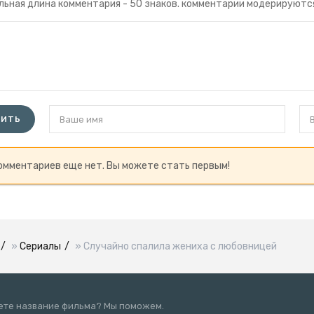
ьная длина комментария - 50 знаков. комментарии модерируютс
ВИТЬ
омментариев еще нет. Вы можете стать первым!
»
Сериалы
» Случайно спалила жениха с любовницей
наете название фильма? Мы поможем.