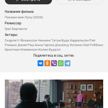
Название фильма:
Покажи мне Луну (2024)
Режиссер:
Грег Берланти
Актеры:
Скарлетт Йоханссон Ченнинг Татум Вуди Харрельсон Рэй
Романо Джим Рэш Анна Гарсиа Дональд Уоткинс Ной Роббинс
Кристиан Клименсон Колин Вуделл
Поделитесь в соц. сетях: