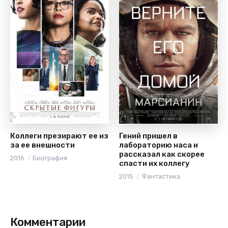
Коллеги презирают ее из
Гений пришел в
за ее внешности
лабораторию наса и
рассказал как скорее
2016
Биография
спасти их коллегу
2015
Фантастика
Комментарии