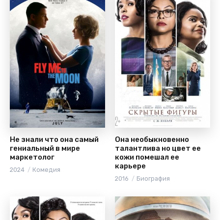
Не знали что она самый
Она необыкновенно
гениальный в мире
талантлива но цвет ее
маркетолог
кожи помешал ее
карьере
2024
Комедия
2016
Биография