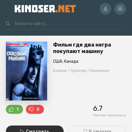
Фильм где два негра
покупают машину
США, Канада
Боевик / Триллер / Криминал
6.7
1
0
Рейтинг Кинопоиск
Смотреть
В закладки